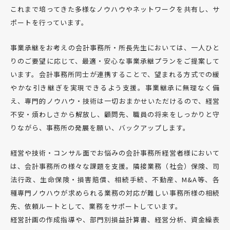
これまで培ってきた多様なノウハウやネットワークを共有し、サ
ポートを行っています。
事業承継をお考えの会計事務所・所長先生においては、一人ひと
りのご要望に応じて、最適・安心な事業承継プランをご提案して
います。会計事務所同士が連携することで、望まれる方式での緩
やかな引き継ぎを実現できるよう支援。事業継承に無理なく備
え、専門的ノウハウ・技術は一切おまかせいただけるので、経営
不安・煩わしさから解放し、顧問先、職員の将来をしっかりと守
りながら、事務所の発展を願い、バックアップします。
経営や技術・コンサル面でお悩みの会計事務所経営者様において
は、会計事務所の様々な課題を支援。隣接業務（社会）保険、司
法行政、生命保険・損害賠償、相続手続、不動産、M&A等、各
種専門ノウハウが求められる業務の対応が難しい事務所様の相続
先、依頼ルートとして、業務をサポートしています。
経営計画の作成指導や、部門別損益計算書、経営分析、資金繰表